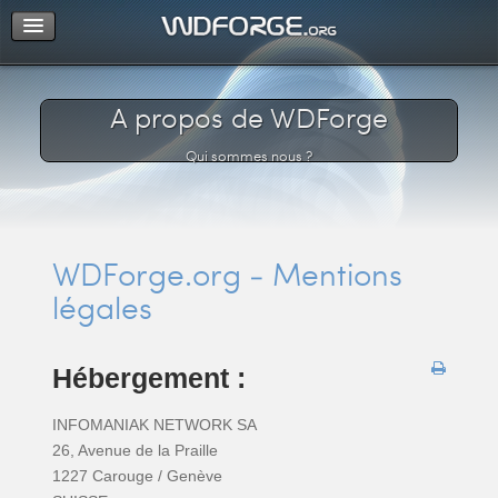
Support
Connexion
A propos de WDForge
Qui sommes nous ?
WDForge.org - Mentions
légales
Hébergement :
INFOMANIAK NETWORK SA
26, Avenue de la Praille
1227 Carouge / Genève