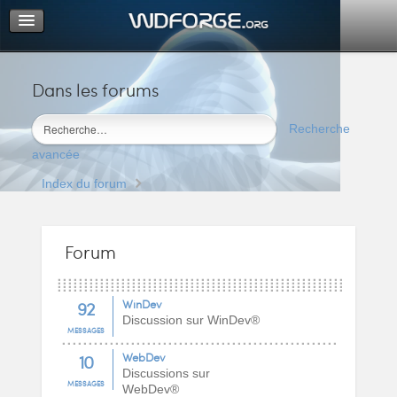
Dans les forums
Portail
Index du forum
Recherche
M’enregistrer
avancée
Connexion
Index du forum
Forum
92
WinDev
Discussion sur WinDev®
MESSAGES
10
WebDev
Discussions sur
MESSAGES
WebDev®