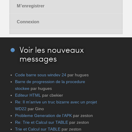
M’enregistrer
Connexion
Voir
les nouveaux
messages
Code barre sous windev 24
par hugues
Barre de progression de la procedure
stockee
par hugues
Editeur HTML
par cbekier
Re: Il m'arrive un truc bizarre avec un projet
WD22
par Gino
Probleme Generation de l'APK
par zeston
Re: Trie et Calcul sur TABLE
par zeston
Trie et Calcul sur TABLE
par zeston