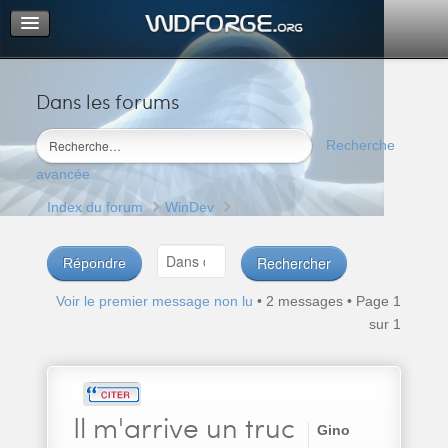
Dans les forums
Portail
Index du forum
Recherche
M’enregistrer
avancée
Connexion
Index du forum
WinDev
Répondre
Voir le premier message non lu
• 2 messages • Page
1
sur
1
Il
m'arrive un truc
Gino