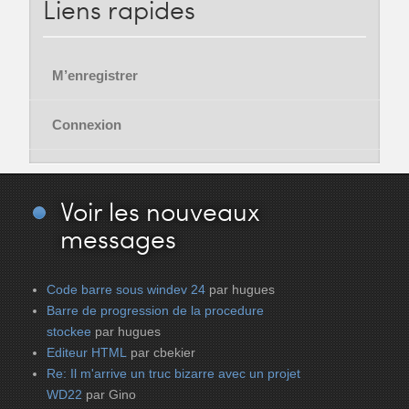
Liens
rapides
M’enregistrer
Connexion
Voir
les nouveaux
messages
Code barre sous windev 24
par hugues
Barre de progression de la procedure
stockee
par hugues
Editeur HTML
par cbekier
Re: Il m'arrive un truc bizarre avec un projet
WD22
par Gino