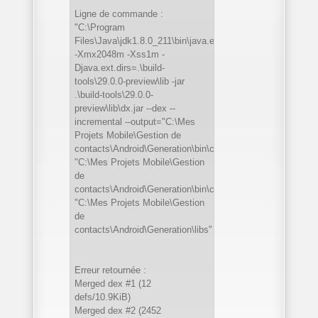
Ligne de commande :
"C:\Program
Files\Java\jdk1.8.0_211\bin\java.exe"
-Xmx2048m -Xss1m -
Djava.ext.dirs=.\build-
tools\29.0.0-preview\lib -jar
.\build-tools\29.0.0-
preview\lib\dx.jar --dex --
incremental --output="C:\Mes
Projets Mobile\Gestion de
contacts\Android\Generation\bin\classes.dex"
"C:\Mes Projets Mobile\Gestion
de
contacts\Android\Generation\bin\classes"
"C:\Mes Projets Mobile\Gestion
de
contacts\Android\Generation\libs"
Erreur retournée :
Merged dex #1 (12
defs/10.9KiB)
Merged dex #2 (2452