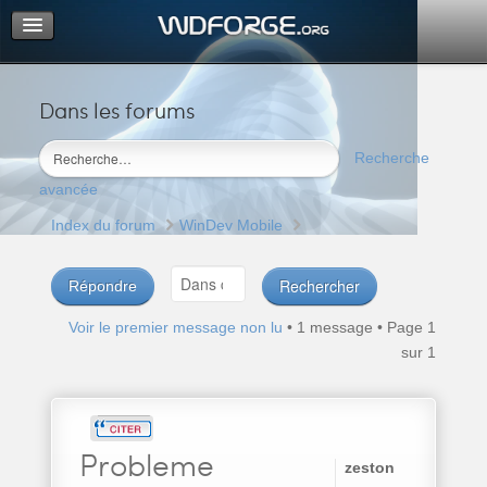
Dans les forums
Portail
Index du forum
Recherche
M’enregistrer
avancée
Connexion
Index du forum
WinDev Mobile
Répondre
Voir le premier message non lu
• 1 message • Page
1
sur
1
Probleme
zeston