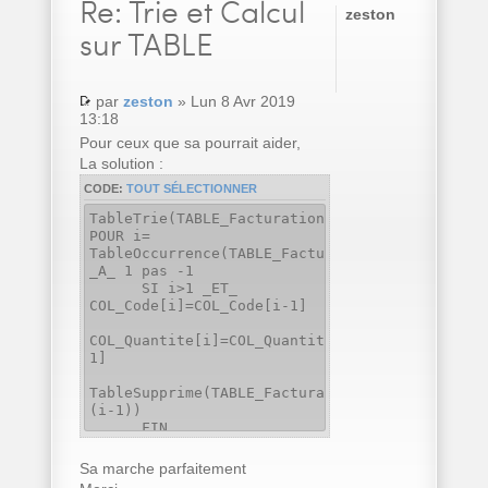
Re:
Trie et Calcul
zeston
sur TABLE
par
zeston
» Lun 8 Avr 2019
13:18
Pour ceux que sa pourrait aider,
La solution :
CODE:
TOUT SÉLECTIONNER
TableTrie(TABLE_Facturation,COL_Code..Nom)
POUR i=
TableOccurrence(TABLE_Facturation)
_A_ 1 pas -1
SI i>1 _ET_
COL_Code[i]=COL_Code[i-1]
COL_Quantite[i]=COL_Quantite[i]+COL_Quantite[
1]
TableSupprime(TABLE_Facturation,
(i-1))
FIN
FIN
Sa marche parfaitement