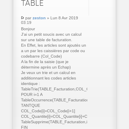
TABLE
par
zeston
» Lun 8 Avr 2019
03:19
Bonjour
J'ai un petit soucis avec un calcul
sur une table de facturation.
En Effet, les articles sont ajoutés un
a un par les caissières par code ou
codebarre (Col_Code)
A la fin de la saisie (que je
détermine après un Echap)
Je veux un trie et un calcul en
additionnant les codes articles
identique :
TableTrie(TABLE_Facturation,COL_Code..Nom)
POUR i=1 A
TableOccurrence(TABLE_Facturation)
TANTQUE
COL_Code[i]=COL_Code[i+1]
COL_Quantite[i]=COL_Quantite[i]+COL_Quantite[i+1]
TableSupprime(TABLE_Facturation,i+1)
FIN