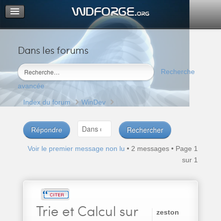
Dans les forums
Portail
Index du forum
Recherche
M’enregistrer
avancée
Connexion
Index du forum
WinDev
Répondre
Voir le premier message non lu
• 2 messages • Page
1
sur
1
Trie
et Calcul sur
zeston