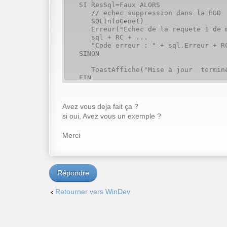
SI ResSql=Faux ALORS
// echec suppression dans la BDD
SQLInfoGene()
Erreur("Echec de la requete 1 de mis
sql + RC + ...
"Code erreur : " + sql.Erreur + RC 
SINON
ToastAffiche("Mise à jour terminé
FIN
Avez vous deja fait ça ?
SQLDéconnecte()
si oui, Avez vous un exemple ?
Merci
Répondre
Retourner vers WinDev