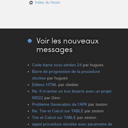
Index du forum
Voir
les nouveaux
messages
Code barre sous windev 24
par hugues
Barre de progression de la procedure
stockee
par hugues
Editeur HTML
par cbekier
Re: Il m'arrive un truc bizarre avec un projet
WD22
par Gino
Probleme Generation de l'APK
par zeston
Re: Trie et Calcul sur TABLE
par zeston
Trie et Calcul sur TABLE
par zeston
appel procedure stockée avec parametre de