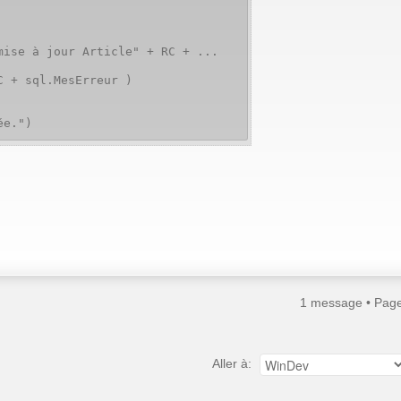
e à jour Article" + RC + ...
+ sql.MesErreur )
e.")
1 message • Pag
Aller à: