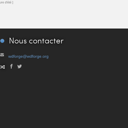
re d’été ]
Nous
contacter
wdforge@wdforge.org