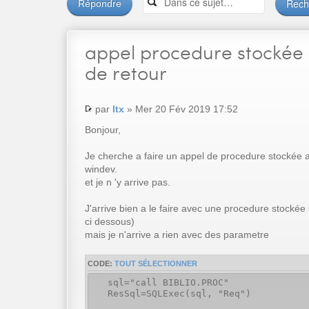
Répondre
appel
procedure stockée
de retour
par
ltx
» Mer 20 Fév 2019 17:52
Bonjour,
Je cherche a faire un appel de procedure stockée 
windev.
et je n 'y arrive pas.
J'arrive bien a le faire avec une procedure stocké
ci dessous)
mais je n'arrive a rien avec des parametre
CODE:
TOUT SÉLECTIONNER
sql="call BIBLIO.PROC"
ResSql=SQLExec(sql, "Req")