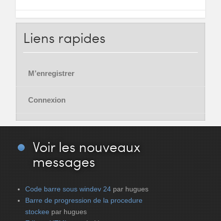
Liens
rapides
M’enregistrer
Connexion
Voir
les nouveaux
messages
Code barre sous windev 24
par hugues
Barre de progression de la procedure
stockee
par hugues