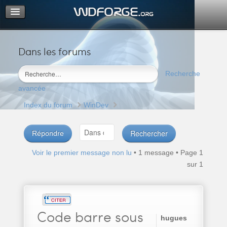
Dans les forums
Portail
Index du forum
Recherche
M’enregistrer
avancée
Connexion
Index du forum
WinDev
Répondre
Voir le premier message non lu
• 1 message • Page
1
sur
1
Code
barre sous
hugues