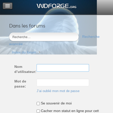
Dans les forums
Portail
Index du forum
Recherche
M’enregistrer
avancée
Connexion
Index du forum
Nom
d’utilisateur:
Mot de
passe:
J’ai oublié mon mot de passe
Se souvenir de moi
Cacher mon statut en ligne pour cette sessio