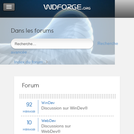
Dans les forums
Portail
Index du forum
Recherche
M’enregistrer
avancée
Connexion
Index du forum
Forum
92
WinDev
Discussion sur WinDev®
MESSAGES
10
WebDev
Discussions sur
MESSAGES
WebDev®